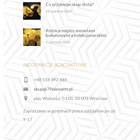
Co przyjmuje skup złota?
10 czerwca 2024
Różnica między monetami
bulionowymi a kolekcjonerskimi
3 czerwca 2024
INFORMACJE KONTAKTOWE
+48 518 492 444
skup@79element.pl
plac Wolności 7/103, 50-071 Wrocław
Zapraszamy w godzinach pracy oddziałów pn-pt
9-17