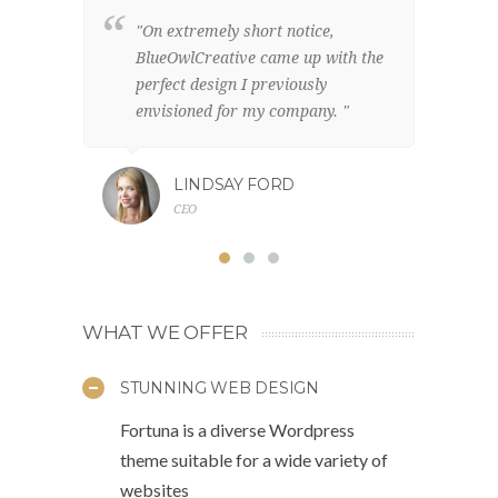
"On extremely short notice,
"W
BlueOwlCreative came up with the
lo
perfect design I previously
el
envisioned for my company. "
br
LINDSAY FORD
CEO
WHAT WE OFFER
STUNNING WEB DESIGN
Fortuna is a diverse Wordpress
theme suitable for a wide variety of
websites