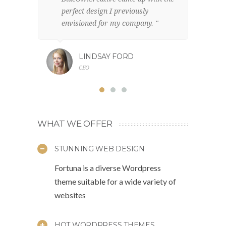
perfect design I previously
el
envisioned for my company. "
br
LINDSAY FORD
CEO
WHAT WE OFFER
STUNNING WEB DESIGN
Fortuna is a diverse Wordpress
theme suitable for a wide variety of
websites
HOT WORDPRESS THEMES