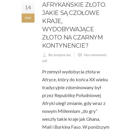
AFRYKAŃSKIE ZŁOTO.
14
JAKIE SĄ CZOŁOWE
mar
KRAJE,
WYDOBYWAJĄCE
ZŁOTO NA CZARNYM
KONTYNENCIE?
By Justyna Jaz
No comments
yet
Przemysł wydobycia złota w
Afryce, który do końca XX wieku
tradycyjnie zdominowany był
przez Republikę Południowej
Afryki uległ zmianie, gdy wraz z
nowym Millennium „do gry”
weszły takie kraje jak Ghana,
Mali i Burkina Faso. W poniższym