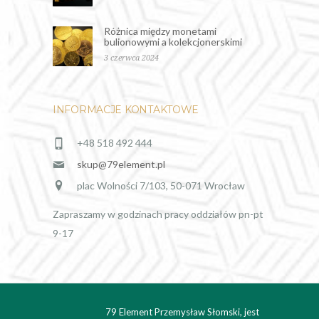
Różnica między monetami
bulionowymi a kolekcjonerskimi
3 czerwca 2024
INFORMACJE KONTAKTOWE
+48 518 492 444
skup@79element.pl
plac Wolności 7/103, 50-071 Wrocław
Zapraszamy w godzinach pracy oddziałów pn-pt
9-17
79 Element Przemysław Słomski, jest