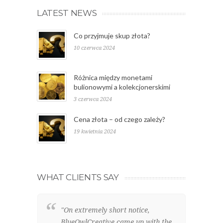
LATEST NEWS
Co przyjmuje skup złota?
10 czerwca 2024
Różnica między monetami
bulionowymi a kolekcjonerskimi
3 czerwca 2024
Cena złota – od czego zależy?
19 kwietnia 2024
WHAT CLIENTS SAY
"On extremely short notice,
"W
BlueOwlCreative came up with the
lo