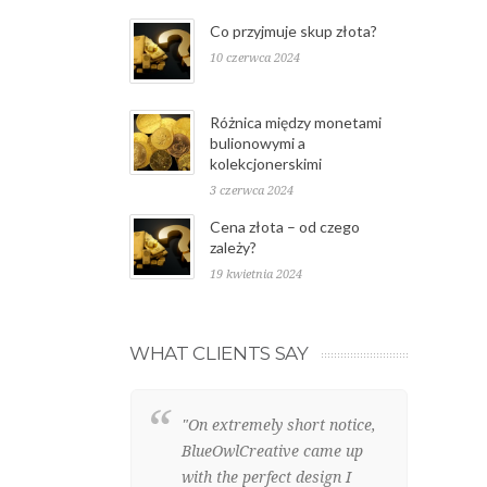
Co przyjmuje skup złota?
10 czerwca 2024
Różnica między monetami
bulionowymi a
kolekcjonerskimi
3 czerwca 2024
Cena złota – od czego
zależy?
19 kwietnia 2024
WHAT CLIENTS SAY
"On extremely short notice,
"W
BlueOwlCreative came up
we
with the perfect design I
cl