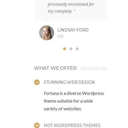
previously envisioned for
c
my company. "
fr
LINDSAY FORD
CEO
WHAT WE OFFER
STUNNING WEB DESIGN
Fortuna is a diverse Wordpress
theme suitable for a wide
variety of websites
HOT WORDPRESS THEMES