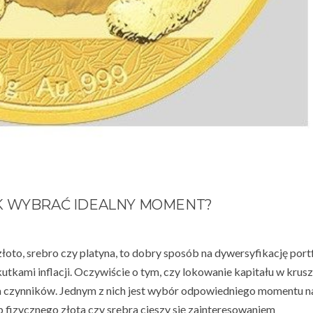
K WYBRAĆ IDEALNY MOMENT?
łoto, srebro czy platyna, to dobry sposób na dywersyfikację port
tkami inflacji. Oczywiście o tym, czy lokowanie kapitału w krus
a czynników. Jednym z nich jest wybór odpowiedniego momentu n
p fizycznego złota czy srebra cieszy się zainteresowaniem