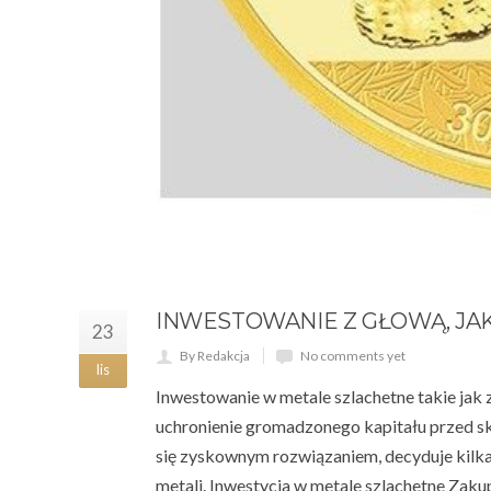
INWESTOWANIE Z GŁOWĄ, JA
23
By Redakcja
No comments yet
lis
Inwestowanie w metale szlachetne takie jak z
uchronienie gromadzonego kapitału przed sku
się zyskownym rozwiązaniem, decyduje kilk
metali. Inwestycja w metale szlachetne Zaku