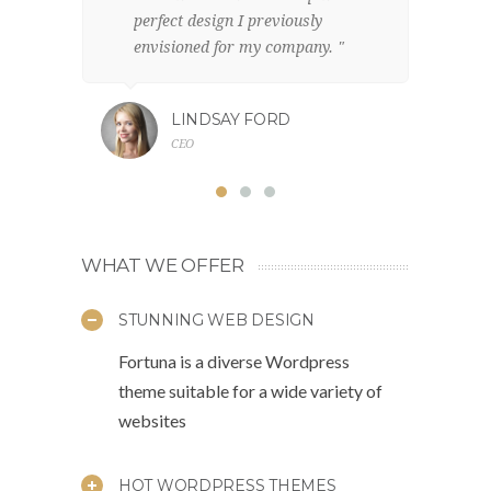
perfect design I previously
el
envisioned for my company. "
br
LINDSAY FORD
CEO
WHAT WE OFFER
STUNNING WEB DESIGN
Fortuna is a diverse Wordpress
theme suitable for a wide variety of
websites
HOT WORDPRESS THEMES