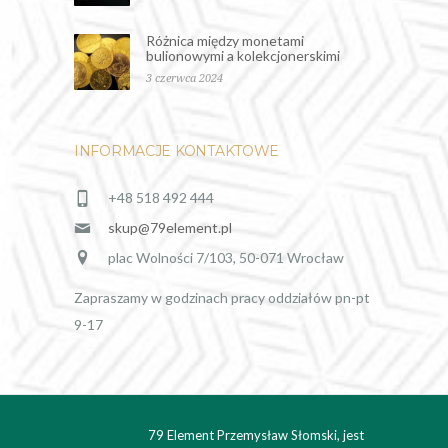
Różnica między monetami
bulionowymi a kolekcjonerskimi
3 czerwca 2024
INFORMACJE KONTAKTOWE
+48 518 492 444
skup@79element.pl
plac Wolności 7/103, 50-071 Wrocław
Zapraszamy w godzinach pracy oddziałów pn-pt
9-17
79 Element Przemysław Słomski, jest