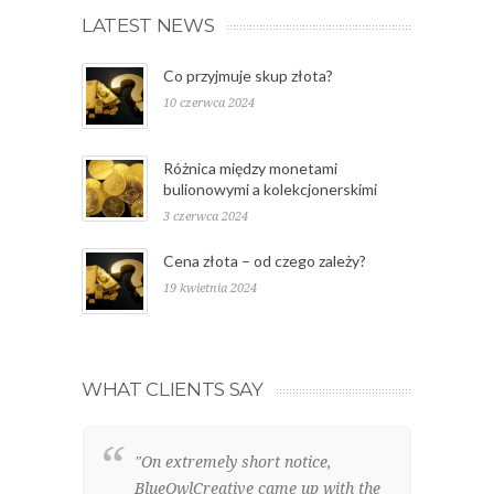
LATEST NEWS
Co przyjmuje skup złota?
10 czerwca 2024
Różnica między monetami
bulionowymi a kolekcjonerskimi
3 czerwca 2024
Cena złota – od czego zależy?
19 kwietnia 2024
WHAT CLIENTS SAY
"On extremely short notice,
"W
BlueOwlCreative came up with the
lo