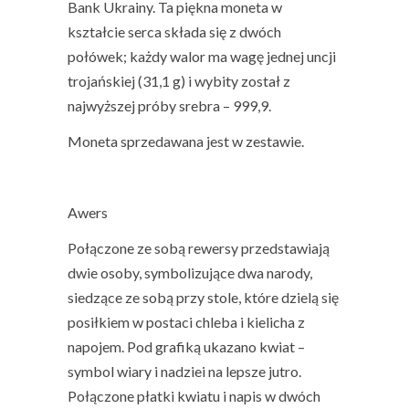
Bank Ukrainy. Ta piękna moneta w
kształcie serca składa się z dwóch
połówek; każdy walor ma wagę jednej uncji
trojańskiej (31,1 g) i wybity został z
najwyższej próby srebra – 999,9.
Moneta sprzedawana jest w zestawie.
Awers
Połączone ze sobą rewersy przedstawiają
dwie osoby, symbolizujące dwa narody,
siedzące ze sobą przy stole, które dzielą się
posiłkiem w postaci chleba i kielicha z
napojem. Pod grafiką ukazano kwiat –
symbol wiary i nadziei na lepsze jutro.
Połączone płatki kwiatu i napis w dwóch