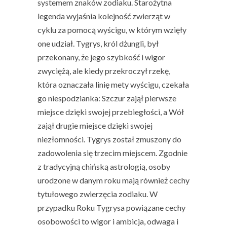
systemem znaków zodiaku. Starożytna
legenda wyjaśnia kolejność zwierząt w
cyklu za pomocą wyścigu, w którym wzięły
one udział. Tygrys, król dżungli, był
przekonany, że jego szybkość i wigor
zwyciężą, ale kiedy przekroczył rzekę,
która oznaczała linię mety wyścigu, czekała
go niespodzianka: Szczur zajął pierwsze
miejsce dzięki swojej przebiegłości, a Wół
zajął drugie miejsce dzięki swojej
niezłomności. Tygrys został zmuszony do
zadowolenia się trzecim miejscem. Zgodnie
z tradycyjną chińską astrologią, osoby
urodzone w danym roku mają również cechy
tytułowego zwierzęcia zodiaku. W
przypadku Roku Tygrysa powiązane cechy
osobowości to wigor i ambicja, odwaga i