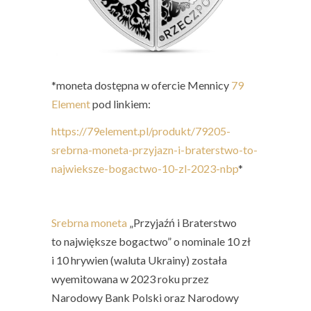
*moneta dostępna w ofercie Mennicy
79
Element
pod linkiem:
https://79element.pl/produkt/79205-
srebrna-moneta-przyjazn-i-braterstwo-to-
najwieksze-bogactwo-10-zl-2023-nbp
*
Srebrna moneta
„
Przyjaźń i Braterstwo
to największe bogactwo
” o nominale 10 zł
i 10 hrywien (waluta Ukrainy) została
wyemitowana w 2023 roku przez
Narodowy Bank Polski oraz Narodowy