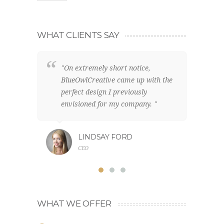
WHAT CLIENTS SAY
"On extremely short notice,
"W
BlueOwlCreative came up with the
lo
perfect design I previously
el
envisioned for my company. "
br
LINDSAY FORD
CEO
WHAT WE OFFER