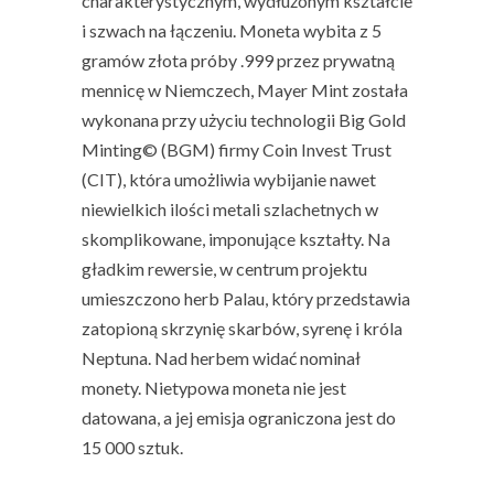
charakterystycznym, wydłużonym kształcie
i szwach na łączeniu. Moneta wybita z 5
gramów złota próby .999 przez prywatną
mennicę w Niemczech, Mayer Mint została
wykonana przy użyciu technologii Big Gold
Minting© (BGM) firmy Coin Invest Trust
(CIT), która umożliwia wybijanie nawet
niewielkich ilości metali szlachetnych w
skomplikowane, imponujące kształty. Na
gładkim rewersie, w centrum projektu
umieszczono herb Palau, który przedstawia
zatopioną skrzynię skarbów, syrenę i króla
Neptuna. Nad herbem widać nominał
monety. Nietypowa moneta nie jest
datowana, a jej emisja ograniczona jest do
15 000 sztuk.