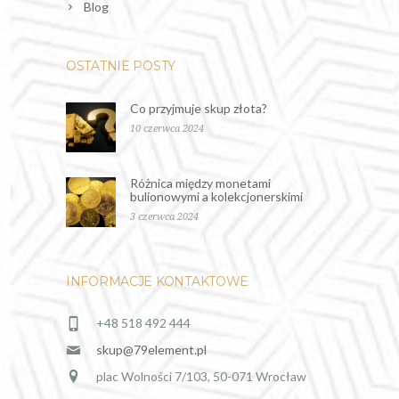
Blog
OSTATNIE POSTY
Co przyjmuje skup złota?
10 czerwca 2024
Różnica między monetami
bulionowymi a kolekcjonerskimi
3 czerwca 2024
INFORMACJE KONTAKTOWE
+48 518 492 444
skup@79element.pl
plac Wolności 7/103, 50-071 Wrocław