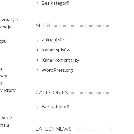
Bez kategorii
izmaty, z
META
 swoje
Zaloguj się
topu
Kanał wpisów
Kanał komentarzy
a
WordPress.org
zyła
na
y, który
CATEGORIES
Bez kategorii
ła się
ch na
LATEST NEWS