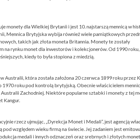
monety dla Wielkiej Brytanii i jest 10. najstarszą mennicą w hist
nii, Mennica Brytyjska wybija również wiele pamiątkowych prze
owych, takich jak złota moneta Britannia. Monety te zostały
m na rynku monet dla inwestorów i kolekcjonerów. Od 1990 roku
niejszych, kiedy to była stopiona z miedzią.
 w Australii, która została założona 20 czerwca 1899 roku przez
 1970 roku pod kontrolą brytyjską. Obecnie właścicielem mennic
Australii Zachodniej. Niektóre popularne sztabki i monety z tej m
t Kangur.
cyjnie rzecz ujmując, „Dyrekcja Monet i Medali”, jest agencją wła
mą pod względem wieku firmą na świecie. Jej zadaniem jest emitow
ukcja medali i innych odznaczeń oraz srebrnych i złotych mone