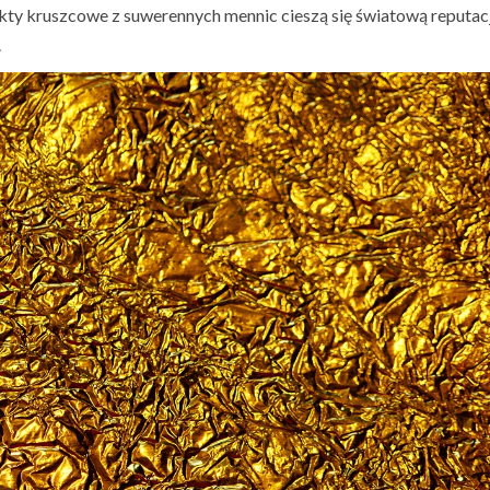
ukty kruszcowe z suwerennych mennic cieszą się światową reputac
.