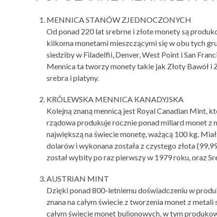
MENNICA STANÓW ZJEDNOCZONYCH
Od ponad 220 lat srebrne i złote monety są produ
kilkoma monetami mieszczącymi się w obu tych gr
siedziby w Filadelfii, Denver, West Point i San Franc
Mennica ta tworzy monety takie jak Złoty Bawół i 
srebra i platyny.
KRÓLEWSKA MENNICA KANADYJSKA
Kolejną znaną mennicą jest Royal Canadian Mint, k
rządowa produkuje rocznie ponad miliard monet z m
największą na świecie monetę, ważącą 100 kg. Mia
dolarów i wykonana została z czystego złota (99,9
został wybity po raz pierwszy w 1979 roku, oraz Sr
AUSTRIAN MINT
Dzięki ponad 800-letniemu doświadczeniu w produk
znana na całym świecie z tworzenia monet z metali 
całym świecie monet bulionowych, w tym produkowa