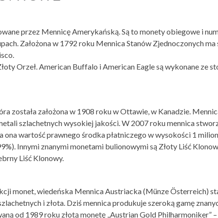
kowane przez Mennicę Amerykańską. Są to monety obiegowe i num
upach. Założona w 1792 roku Mennica Stanów Zjednoczonych ma
isco.
Złoty Orzeł. American Buffalo i American Eagle są wykonane ze s
tóra została założona w 1908 roku w Ottawie, w Kanadzie. Mennic
etali szlachetnych wysokiej jakości. W 2007 roku mennica stwor
ła ona wartość prawnego środka płatniczego w wysokości 1 milio
99%). Innymi znanymi monetami bulionowymi są Złoty Liść Klonow
ebrny Liść Klonowy.
cji monet, wiedeńska Mennica Austriacka (Münze Österreich) sta
szlachetnych i złota. Dziś mennica produkuje szeroką gamę znany
ną od 1989 roku złotą monetę „Austrian Gold Philharmoniker” –