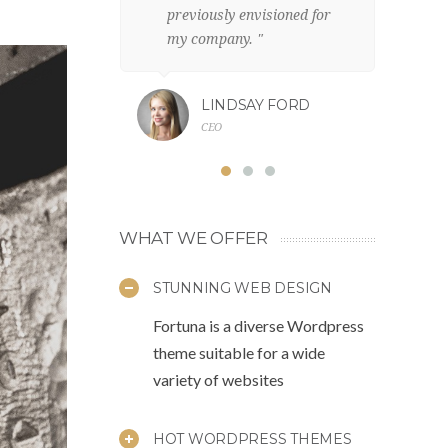
previously envisioned for
c
my company. "
fr
LINDSAY FORD
CEO
WHAT WE OFFER
STUNNING WEB DESIGN
Fortuna is a diverse Wordpress
theme suitable for a wide
variety of websites
HOT WORDPRESS THEMES