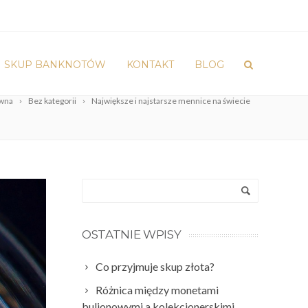
SKUP BANKNOTÓW
KONTAKT
BLOG
ówna
Bez kategorii
Największe i najstarsze mennice na świecie
OSTATNIE WPISY
Co przyjmuje skup złota?
Różnica między monetami
bulionowymi a kolekcjonerskimi