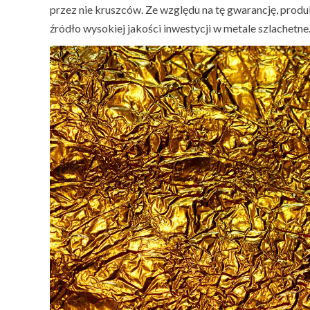
przez nie kruszców. Ze względu na tę gwarancję, prod
źródło wysokiej jakości inwestycji w metale szlachetne