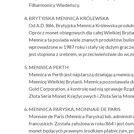
Filharmonicy Wiedeńscy.
BRYTYJSKA MENNICA KRÓLEWSKA
Od A.D. 886, Brytyjska Mennica Królewska produkuje 
Oprócz monet obiegowych dla całej Wielkiej Bryta
Mennica ta posiada wiele znanych produktów bulion
wprowadzone w 1987 roku i stały się dużym gracze
jest stopiona z srebrem, w przeciwieństwie do wcześ
MENNICA PERTH
Mennica w Perth jest najstarszą działającą mennicą
Mennicę Wielkiej Brytanii. Mennica pozostawała do
Gold Corporation, a kontrolę nad nią sprawuje Rząd 
Złota Seria Monet Księżycowych i Złota Seria Mone
MENNICA PARYSKA, MONNAIE DE PARIS
Monnaie de Paris (Mennica Paryska) lub, administra
francuskich. Została założona w roku 864 i jest ós
monet będących prawnym środkiem płatniczym, prod