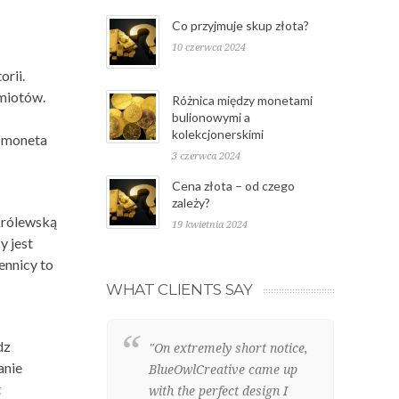
Co przyjmuje skup złota?
10 czerwca 2024
orii.
dmiotów.
Różnica między monetami
bulionowymi a
kolekcjonerskimi
, moneta
3 czerwca 2024
Cena złota – od czego
zależy?
 Królewską
19 kwietnia 2024
y jest
ennicy to
WHAT CLIENTS SAY
dz
"On extremely short notice,
"W
anie
BlueOwlCreative came up
we
t
with the perfect design I
cl