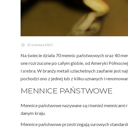
12 czerwca 2021
Na świecie działa 70 mennic państwowych oraz 40 men
one rozrzucone po całym globie, od Ameryki Północnej
i srebra. W branży metali szlachetnych zaufanie jest najw
pochodzi ono z jednej lub z kilku uznanych i renomowa
MENNICE PAŃSTWOWE
Mennice państwowe nazywane są również mennicami r
danym kraju.
Mennice państwowe przestrzegają surowych standardó