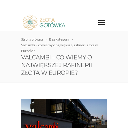
Strona główna
Bez kategorii
Valcambi – co wiemy o największej rafinerii złota w
Europie?
VALCAMBI – CO WIEMY O
NAJWIĘKSZEJ RAFINERII
ZŁOTA W EUROPIE?