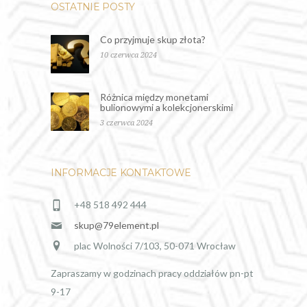
OSTATNIE POSTY
Co przyjmuje skup złota?
10 czerwca 2024
Różnica między monetami
bulionowymi a kolekcjonerskimi
3 czerwca 2024
INFORMACJE KONTAKTOWE
+48 518 492 444
skup@79element.pl
plac Wolności 7/103, 50-071 Wrocław
Zapraszamy w godzinach pracy oddziałów pn-pt
9-17