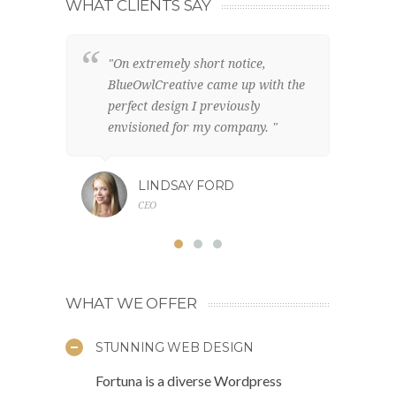
WHAT CLIENTS SAY
"On extremely short notice,
"W
BlueOwlCreative came up with the
lo
perfect design I previously
el
envisioned for my company. "
br
LINDSAY FORD
CEO
WHAT WE OFFER
STUNNING WEB DESIGN
Fortuna is a diverse Wordpress