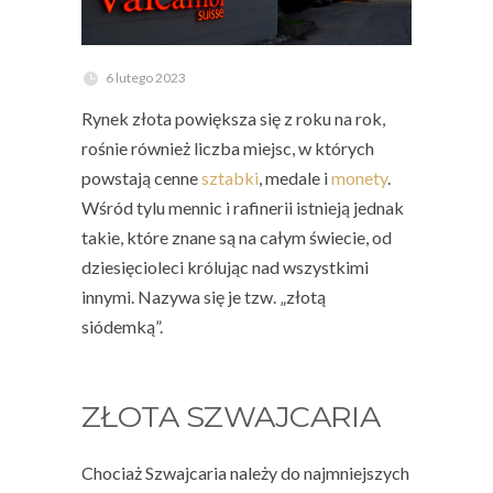
6 lutego 2023
Rynek złota powiększa się z roku na rok,
rośnie również liczba miejsc, w których
powstają cenne
sztabki
, medale i
monety
.
Wśród tylu mennic i rafinerii istnieją jednak
takie, które znane są na całym świecie, od
dziesięcioleci królując nad wszystkimi
innymi. Nazywa się je tzw.
„złotą
siódemką”.
ZŁOTA SZWAJCARIA
Chociaż Szwajcaria należy do najmniejszych