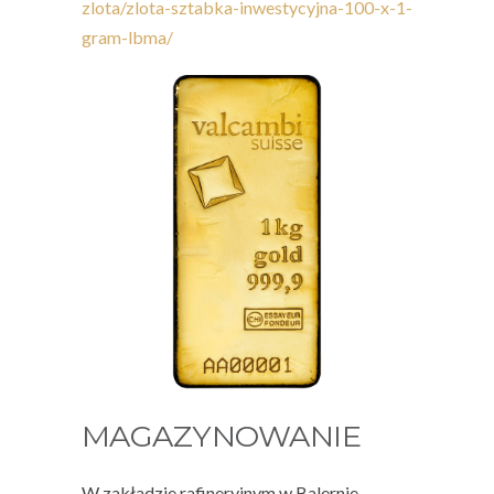
zlota/zlota-sztabka-inwestycyjna-100-x-1-
gram-lbma/
MAGAZYNOWANIE
W zakładzie rafineryjnym w Balernie