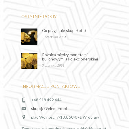
OSTATNIE POSTY
Co przyjmuje skup złota?
10 czerwca 2024
Różnica między monetami
bulionowymi a kolekcjonerskimi
3 czerwca 2024
INFORMACJE KONTAKTOWE
+48 518 492 444
skup@79element.pl
plac Wolności 7/103, 50-071 Wrocław
Zapraszamy w godzinach pracy oddziałów pn-pt