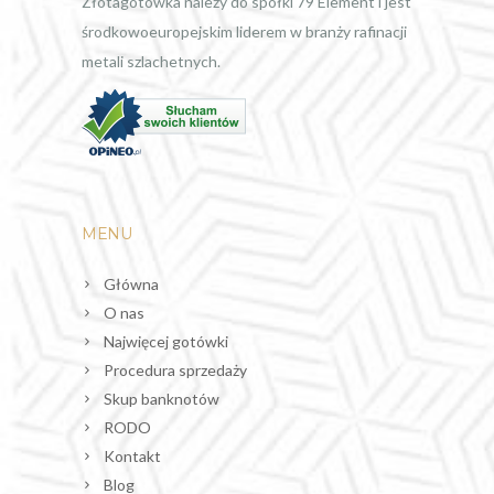
Złotagotowka należy do spółki 79 Element i jest
środkowoeuropejskim liderem w branży rafinacji
metali szlachetnych.
MENU
Główna
O nas
Najwięcej gotówki
Procedura sprzedaży
Skup banknotów
RODO
Kontakt
Blog