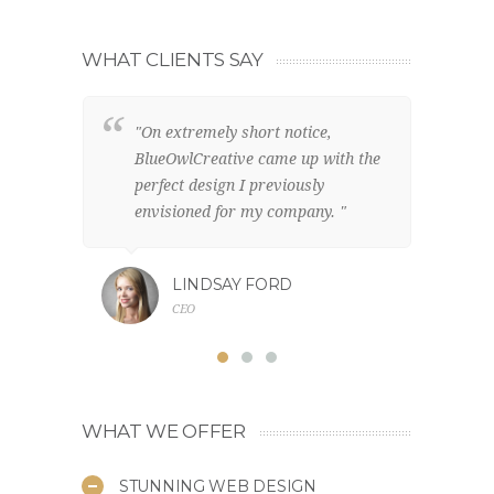
WHAT CLIENTS SAY
"On extremely short notice,
"W
BlueOwlCreative came up with the
lo
perfect design I previously
el
envisioned for my company. "
br
LINDSAY FORD
CEO
WHAT WE OFFER
STUNNING WEB DESIGN