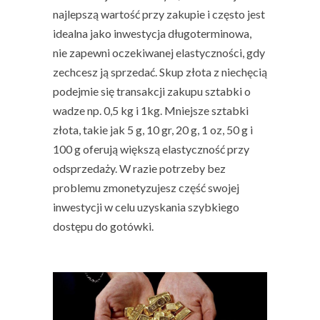
najlepszą wartość przy zakupie i często jest
idealna jako inwestycja długoterminowa,
nie zapewni oczekiwanej elastyczności, gdy
zechcesz ją sprzedać.
Skup złota
z niechęcią
podejmie się transakcji zakupu sztabki o
wadze np. 0,5 kg i 1kg.
Mniejsze sztabki
złota, takie jak 5 g, 10 gr, 20 g, 1 oz, 50 g i
100 g oferują większą elastyczność przy
odsprzedaży
. W razie potrzeby bez
problemu zmonetyzujesz część swojej
inwestycji w celu uzyskania szybkiego
dostępu do gotówki.