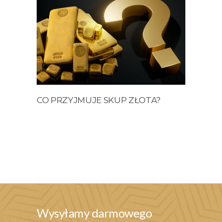
CO PRZYJMUJE SKUP ZŁOTA?
RÓŻN
BUL
KOLE
Wysyłamy darmowego