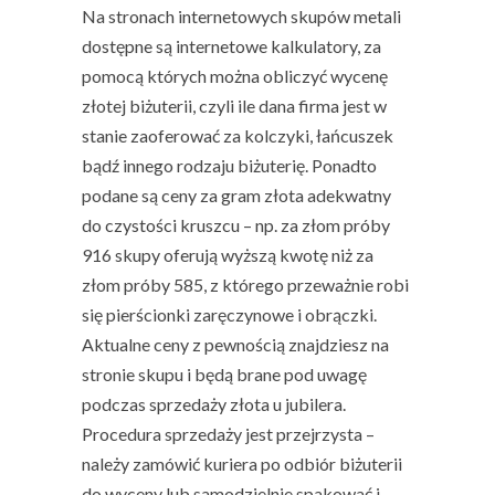
Na stronach internetowych skupów metali
dostępne są internetowe kalkulatory, za
pomocą których można obliczyć
wycenę
złotej biżuterii
, czyli ile dana firma jest w
stanie zaoferować za kolczyki, łańcuszek
bądź innego rodzaju biżuterię. Ponadto
podane są ceny za gram złota adekwatny
do czystości kruszcu – np. za złom próby
916 skupy oferują wyższą kwotę niż za
złom próby 585, z którego przeważnie robi
się pierścionki zaręczynowe i obrączki.
Aktualne ceny z pewnością znajdziesz na
stronie skupu i będą brane pod uwagę
podczas
sprzedaży złota u jubilera
.
Procedura sprzedaży jest przejrzysta –
należy zamówić kuriera po odbiór biżuterii
do wyceny lub samodzielnie spakować i