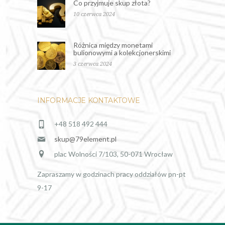
Co przyjmuje skup złota?
10 czerwca 2024
Różnica między monetami
bulionowymi a kolekcjonerskimi
3 czerwca 2024
INFORMACJE KONTAKTOWE
+48 518 492 444
skup@79element.pl
plac Wolności 7/103, 50-071 Wrocław
Zapraszamy w godzinach pracy oddziałów pn-pt
9-17