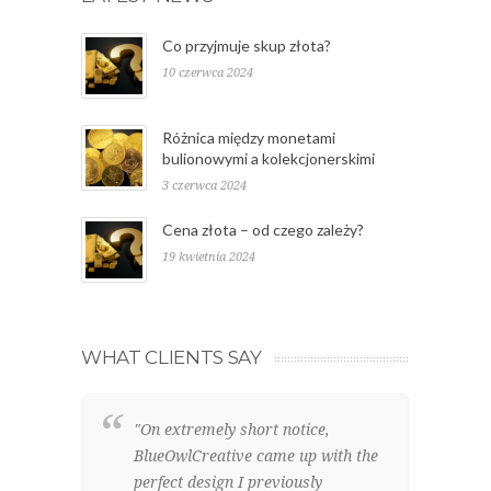
Co przyjmuje skup złota?
10 czerwca 2024
Różnica między monetami
bulionowymi a kolekcjonerskimi
3 czerwca 2024
Cena złota – od czego zależy?
19 kwietnia 2024
WHAT CLIENTS SAY
"On extremely short notice,
"W
BlueOwlCreative came up with the
lo
perfect design I previously
el