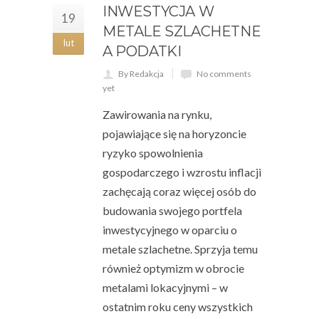
INWESTYCJA W
19
METALE SZLACHETNE
lut
A PODATKI
By Redakcja
No comments
yet
Zawirowania na rynku,
pojawiające się na horyzoncie
ryzyko spowolnienia
gospodarczego i wzrostu inflacji
zachęcają coraz więcej osób do
budowania swojego portfela
inwestycyjnego w oparciu o
metale szlachetne. Sprzyja temu
również optymizm w obrocie
metalami lokacyjnymi – w
ostatnim roku ceny wszystkich