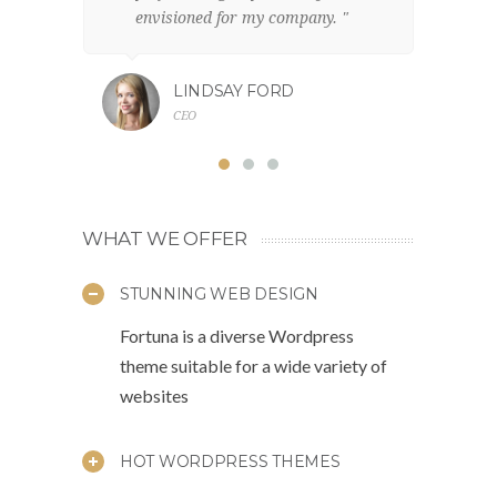
envisioned for my company. "
br
LINDSAY FORD
CEO
WHAT WE OFFER
STUNNING WEB DESIGN
Fortuna is a diverse Wordpress
theme suitable for a wide variety of
websites
HOT WORDPRESS THEMES