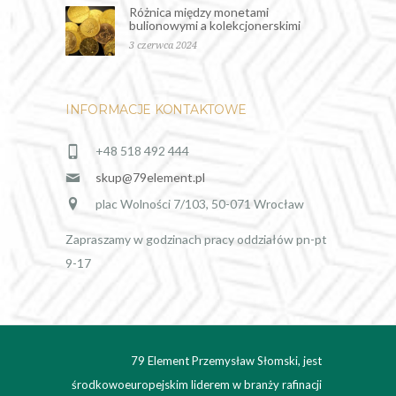
Różnica między monetami
bulionowymi a kolekcjonerskimi
3 czerwca 2024
INFORMACJE KONTAKTOWE
+48 518 492 444
skup@79element.pl
plac Wolności 7/103, 50-071 Wrocław
Zapraszamy w godzinach pracy oddziałów pn-pt
9-17
79 Element Przemysław Słomski, jest
środkowoeuropejskim liderem w branży rafinacji