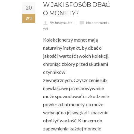
W JAKI SPOSÓB DBAĆ
20
O MONETY?
gru
By Justyna Jaz
No comments
yet
Kolekcjonerzy monet mają
naturalny instynkt, by dbać o
jakość i wartość swoich kolekcji,
chroniąc zbiory przed skutkami
czynników
zewnętrznych. Czyszczenie lub
niewłaściwe przechowywanie
może spowodować uszkodzenie
powierzchni monety, co może
wpłynąć na jej wygląd i znacznie
obniżyć wartość. Kluczem do
zapewnienia każdej monecie