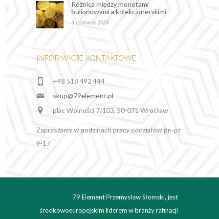
Różnica między monetami
bulionowymi a kolekcjonerskimi
3 czerwca 2024
INFORMACJE KONTAKTOWE
+48 518 492 444
skup@79element.pl
plac Wolności 7/103, 50-071 Wrocław
Zapraszamy w godzinach pracy oddziałów pn-pt
9-17
79 Element Przemysław Słomski, jest
środkowoeuropejskim liderem w branży rafinacji