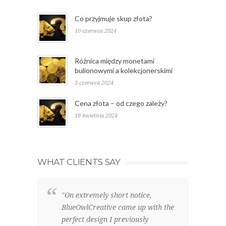
Co przyjmuje skup złota?
10 czerwca 2024
Różnica między monetami
bulionowymi a kolekcjonerskimi
3 czerwca 2024
Cena złota – od czego zależy?
19 kwietnia 2024
WHAT CLIENTS SAY
"On extremely short notice,
"W
BlueOwlCreative came up with the
lo
perfect design I previously
el