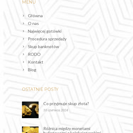
MENU
Główna
O nas
Najwięcej gotówki
Procedura sprzedaży
Skup banknotów
RODO
Kontakt
Blog
OSTATNIE POSTY
Co przyjmuje skup złota?
10 czerwca 2024
Różnica między monetami
bulionowymi a kolekcjonerskimi