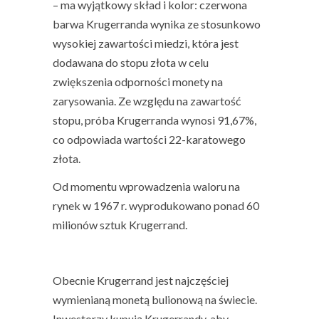
–
ma wyjątkowy skład i kolor
:
czerwona
barwa Krugerranda wynika ze stosunkowo
wysokiej zawartości miedzi, która jest
dodawana do stopu złota w celu
zwiększenia odporności monety na
zarysowania
. Ze względu na zawartość
stopu, próba Krugerranda wynosi
91,67%,
co odpowiada wartości 22-karatowego
złota.
Od momentu wprowadzenia waloru na
rynek w 1967 r. wyprodukowano ponad
60
milionów sztuk Krugerrand
.
Obecnie Krugerrand jest najczęściej
wymienianą monetą bulionową na świecie.
Inwestorzy kupują Krugerrandy, aby