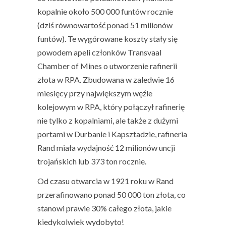
kopalnie około
500 000 funtów rocznie
(dziś równowartość ponad 51 milionów
funtów). Te wygórowane koszty stały się
powodem apeli członków
Transvaal
Chamber of Mines
o utworzenie rafinerii
złota w RPA. Zbudowana w zaledwie 16
miesięcy przy największym węźle
kolejowym w RPA, który połączył rafinerię
nie tylko z kopalniami, ale także z dużymi
portami w Durbanie i Kapsztadzie, rafineria
Rand miała wydajność 12 milionów uncji
trojańskich lub 373 ton rocznie.
Od czasu otwarcia w 1921 roku w Rand
przerafinowano ponad 50 000 ton złota, co
stanowi prawie 30% całego złota, jakie
kiedykolwiek wydobyto!