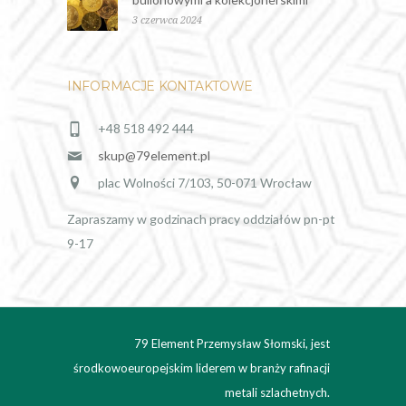
3 czerwca 2024
INFORMACJE KONTAKTOWE
+48 518 492 444
skup@79element.pl
plac Wolności 7/103, 50-071 Wrocław
Zapraszamy w godzinach pracy oddziałów pn-pt
9-17
79 Element Przemysław Słomski, jest
środkowoeuropejskim liderem w branży rafinacji
metali szlachetnych.