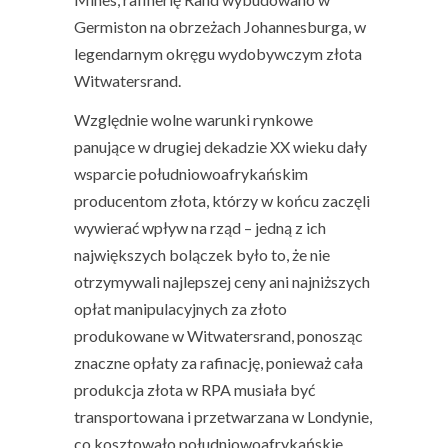
Germiston na obrzeżach Johannesburga,
w
legendarnym okręgu wydobywczym złota
Witwatersrand
.
Względnie wolne warunki rynkowe
panujące w drugiej dekadzie XX wieku dały
wsparcie południowoafrykańskim
producentom złota, którzy w końcu zaczęli
wywierać wpływ na rząd – jedną z ich
największych bolączek było to, że nie
otrzymywali najlepszej ceny ani najniższych
opłat manipulacyjnych za złoto
produkowane w Witwatersrand, ponosząc
znaczne opłaty za rafinację, ponieważ cała
produkcja złota w RPA musiała być
transportowana i przetwarzana w Londynie,
co kosztowało południowoafrykańskie