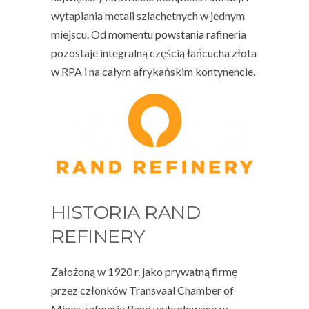
wytapiania metali szlachetnych w jednym
miejscu. Od momentu powstania rafineria
pozostaje integralną częścią łańcucha złota
w RPA i na całym afrykańskim kontynencie.
HISTORIA RAND
REFINERY
Założoną w 1920 r. jako prywatną firmę
przez członków
Transvaal Chamber of
Mines
, rafinerię Rand wybudowano w