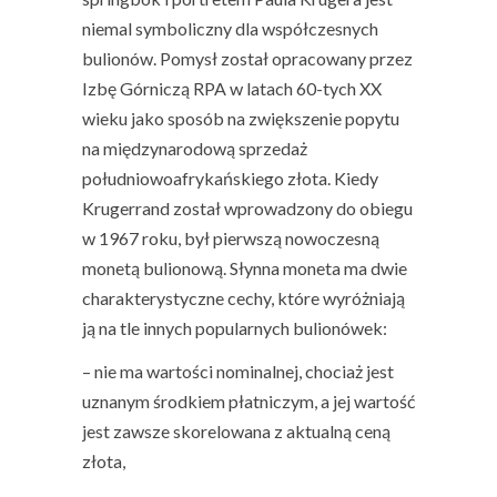
niemal symboliczny dla współczesnych
bulionów
. Pomysł został opracowany przez
Izbę Górniczą RPA w latach 60-tych XX
wieku jako sposób na zwiększenie popytu
na międzynarodową sprzedaż
południowoafrykańskiego złota.
Kiedy
Krugerrand został wprowadzony do obiegu
w 1967 roku, był pierwszą nowoczesną
monetą bulionową
. Słynna moneta ma dwie
charakterystyczne cechy, które wyróżniają
ją na tle innych popularnych bulionówek:
–
nie ma wartości nominalnej
, chociaż jest
uznanym środkiem płatniczym, a jej wartość
jest zawsze skorelowana z aktualną ceną
złota,