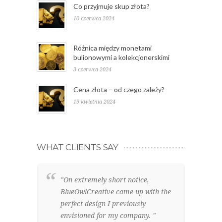
Co przyjmuje skup złota?
10 czerwca 2024
Różnica między monetami
bulionowymi a kolekcjonerskimi
3 czerwca 2024
Cena złota – od czego zależy?
19 kwietnia 2024
WHAT CLIENTS SAY
"On extremely short notice,
"W
BlueOwlCreative came up with the
lo
perfect design I previously
el
envisioned for my company. "
br