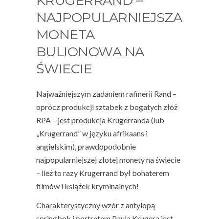
KRUGERRAND –
NAJPOPULARNIEJSZA
MONETA
BULIONOWA NA
ŚWIECIE
Najważniejszym zadaniem rafinerii Rand –
oprócz produkcji sztabek z bogatych złóż
RPA – jest produkcja Krugerranda (lub
„Krugerrand” w języku afrikaans i
angielskim), prawdopodobnie
najpopularniejszej złotej monety na świecie
– ileż to razy Krugerrand był bohaterem
filmów i książek kryminalnych!
Charakterystyczny wzór z antylopą
springbok i portretem Paula Krugera jest