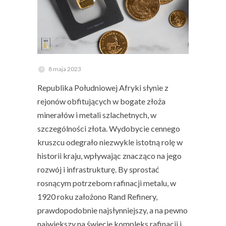
8 maja 2023
Republika Południowej Afryki słynie z
rejonów obfitujących w bogate złoża
minerałów i metali szlachetnych, w
szczególności złota. Wydobycie cennego
kruszcu odegrało niezwykle istotną rolę w
historii kraju, wpływając znacząco na jego
rozwój i infrastrukturę. By sprostać
rosnącym potrzebom rafinacji metalu, w
1920 roku założono Rand Refinery,
prawdopodobnie najsłynniejszy, a na pewno
największy na świecie kompleks rafinacji i