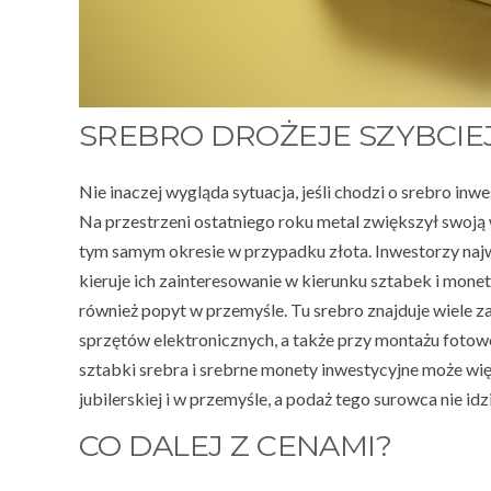
SREBRO DROŻEJE SZYBCIEJ
Nie inaczej wygląda sytuacja, jeśli chodzi o srebro inw
Na przestrzeni ostatniego roku metal zwiększył swo
tym samym okresie w przypadku złota. Inwestorzy najw
kieruje ich zainteresowanie w kierunku sztabek i mone
również popyt w przemyśle. Tu srebro znajduje wiele z
sprzętów elektronicznych, a także przy montażu fotowo
sztabki srebra i srebrne monety inwestycyjne może wi
jubilerskiej i w przemyśle, a podaż tego surowca nie i
CO DALEJ Z CENAMI?