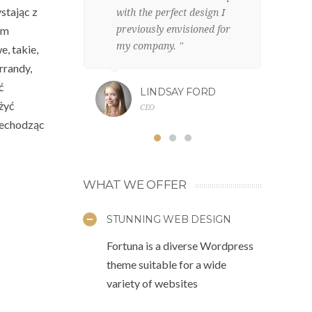
stając z
with the perfect design I
cl
ym
previously envisioned for
c
my company. "
fr
, takie,
rrandy,
ć
LINDSAY FORD
żyć
CEO
zechodząc
WHAT WE OFFER
STUNNING WEB DESIGN
Fortuna is a diverse Wordpress
theme suitable for a wide
variety of websites