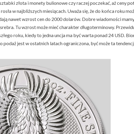
ztabki złota i monety bulionowe czy raczej poczekać, aż ceny pot
ie rosła w najbliższych miesiącach. Uważa się, że do końca roku mo
dają nawet wzrost cen do 2000 dolarów. Dobre wiadomości mamy 
srebra. Tu wzrost może mieć charakter długoterminowy. Przewiduj
szłego roku, kiedy to jedna uncja ma być warta ponad 24 USD. Bio
go podaż jest w ostatnich latach ograniczona, być może ta tendenc