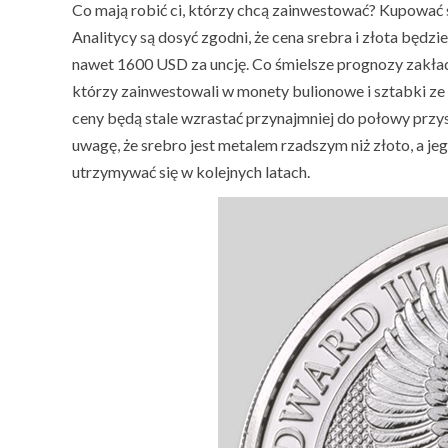
Co mają robić ci, którzy chcą zainwestować? Kupować s
Analitycy są dosyć zgodni, że cena srebra i złota będz
nawet 1600 USD za uncję. Co śmielsze prognozy zakła
którzy zainwestowali w monety bulionowe i sztabki ze 
ceny będą stale wzrastać przynajmniej do połowy przy
uwagę, że srebro jest metalem rzadszym niż złoto, a je
utrzymywać się w kolejnych latach.