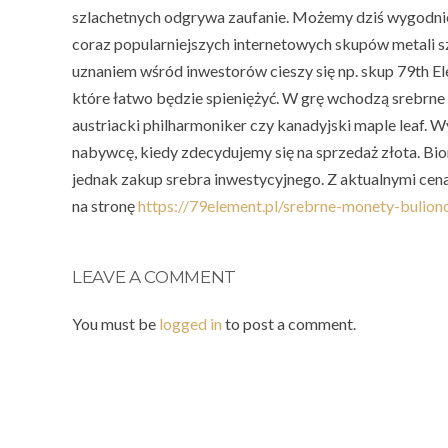
szlachetnych odgrywa zaufanie. Możemy dziś wygodni
coraz popularniejszych internetowych skupów metali sz
uznaniem wśród inwestorów cieszy się np. skup 79th E
które łatwo będzie spieniężyć. W grę wchodzą srebrne i
austriacki philharmoniker czy kanadyjski maple leaf. W
nabywcę, kiedy zdecydujemy się na sprzedaż złota. B
jednak zakup srebra inwestycyjnego. Z aktualnymi ce
na stronę
https://79element.pl/srebrne-monety-bulion
LEAVE A COMMENT
You must be
logged in
to post a comment.