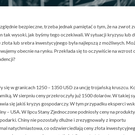
zględnie bezpieczne, trzeba jednak pamiętać o tym, że na zwrot 
n tak wysoki, jak byśmy tego oczekiwali. W sytuacji kryzysu lub d
ie złota lub srebra inwestycyjnego była najlepszą z możliwych. Mo
wujemy obecnie na rynku. Przekłada się to oczywiście na wzrost c
ndencji?
y się w granicach 1250 – 1350 USD za uncję trojańską kruszcu. Ko
iką. W sierpniu ceny przekroczyły już 1500 dolarów. W takiej sy
ojawia się jakiś kryzys gospodarczy. W tym przypadku eksperci ws
Chiny – USA. W lipcu Stany Zjednoczone podniosły ceny na produkty
odarki. Chiny nie pozostały dłużne i zrezygnowały z importu
mal natychmiastowa, co odzwierciedlają ceny złota inwestycyjne