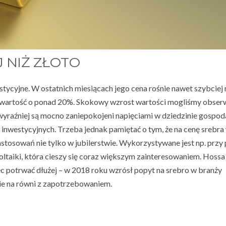
 NIŻ ZŁOTO
estycyjne. W ostatnich miesiącach jego cena rośnie nawet szybciej n
ją wartość o ponad 20%. Skokowy wzrost wartości mogliśmy obse
yraźniej są mocno zaniepokojeni napięciami w dziedzinie gospoda
t inwestycyjnych. Trzeba jednak pamiętać o tym, że na cenę srebr
astosowań nie tylko w jubilerstwie. Wykorzystywane jest np. przy
ltaiki, która cieszy się coraz większym zainteresowaniem. Hossa
ęc potrwać dłużej – w 2018 roku wzrósł popyt na srebro w branży
dzie na równi z zapotrzebowaniem.