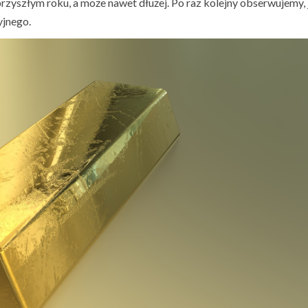
yszłym roku, a może nawet dłużej. Po raz kolejny obserwujemy, 
yjnego.