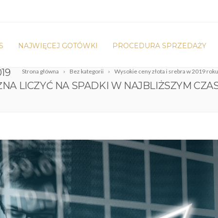
S
NAJWIĘCEJ GOTÓWKI
PROCEDURA SPRZEDAŻY
19
Strona główna
Bez kategorii
Wysokie ceny złota i srebra w 2019 roku 
ŻNA LICZYĆ NA SPADKI W NAJBLIŻSZYM CZAS