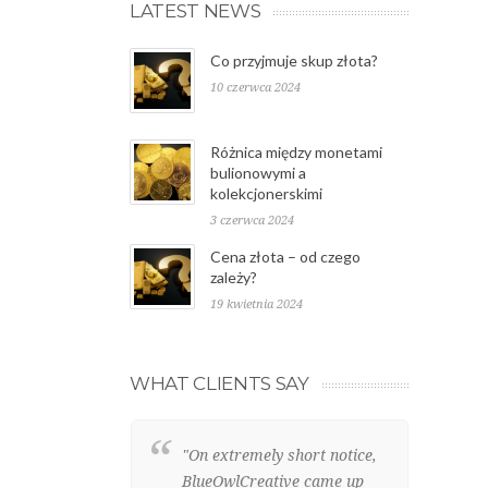
LATEST NEWS
Co przyjmuje skup złota?
10 czerwca 2024
Różnica między monetami
bulionowymi a
kolekcjonerskimi
3 czerwca 2024
Cena złota – od czego
zależy?
19 kwietnia 2024
WHAT CLIENTS SAY
"On extremely short notice,
"W
BlueOwlCreative came up
we