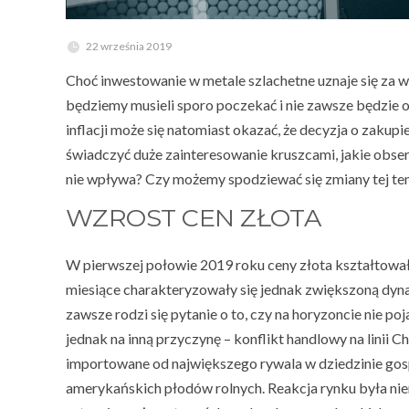
22 września 2019
Choć inwestowanie w metale szlachetne uznaje się za w
będziemy musieli sporo poczekać i nie zawsze będzie o
inflacji może się natomiast okazać, że decyzja o zakup
świadczyć duże zainteresowanie kruszcami, jakie obser
nie wpływa? Czy możemy spodziewać się zmiany tej te
WZROST CEN ZŁOTA
W pierwszej połowie 2019 roku ceny złota kształtował
miesiące charakteryzowały się jednak zwiększoną dynam
zawsze rodzi się pytanie o to, czy na horyzoncie nie p
jednak na inną przyczynę – konflikt handlowy na linii 
importowane od największego rywala w dziedzinie gosp
amerykańskich płodów rolnych. Reakcja rynku była nie