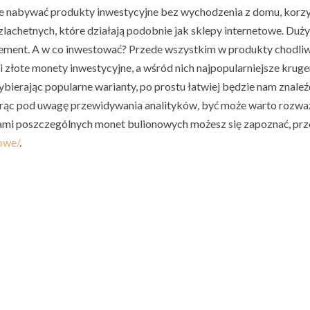
e nabywać produkty inwestycyjne bez wychodzenia z domu, korzy
lachetnych, które działają podobnie jak sklepy internetowe. Duż
lement. A w co inwestować? Przede wszystkim w produkty chodliwe
 złote monety inwestycyjne, a wśród nich najpopularniejsze kruge
ybierając popularne warianty, po prostu łatwiej będzie nam znaleź
iorąc pod uwagę przewidywania analityków, być może warto rozwa
nami poszczególnych monet bulionowych możesz się zapoznać, pr
owe/
.