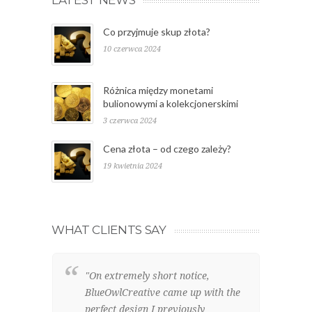
LATEST NEWS
Co przyjmuje skup złota?
10 czerwca 2024
Różnica między monetami
bulionowymi a kolekcjonerskimi
3 czerwca 2024
Cena złota – od czego zależy?
19 kwietnia 2024
WHAT CLIENTS SAY
"On extremely short notice,
"W
BlueOwlCreative came up with the
lo
perfect design I previously
el