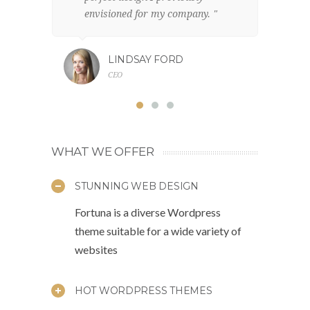
envisioned for my company. "
br
LINDSAY FORD
CEO
WHAT WE OFFER
STUNNING WEB DESIGN
Fortuna is a diverse Wordpress
theme suitable for a wide variety of
websites
HOT WORDPRESS THEMES