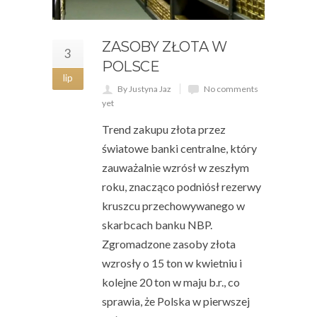
ZASOBY ZŁOTA W
3
POLSCE
lip
By Justyna Jaz
No comments
yet
Trend zakupu złota przez
światowe banki centralne, który
zauważalnie wzrósł w zeszłym
roku, znacząco podniósł rezerwy
kruszcu przechowywanego w
skarbcach banku NBP.
Zgromadzone zasoby złota
wzrosły o 15 ton w kwietniu i
kolejne 20 ton w maju b.r., co
sprawia, że Polska w pierwszej