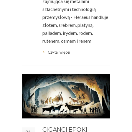
zajmująca się metalami
szlachetnymi i technologią
przemysłową - Heraeus handluje
złotem, srebrem, platyną,
palladem, irydem, rodem,
rutenem, osmem i renem
Czytaj więcej
GIGANCI EPOKI