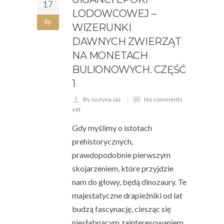
17
LODOWCOWEJ –
lip
WIZERUNKI
DAWNYCH ZWIERZĄT
NA MONETACH
BULIONOWYCH. CZĘŚĆ
1
By Justyna Jaz
No comments
yet
Gdy myślimy o istotach
prehistorycznych,
prawdopodobnie pierwszym
skojarzeniem, które przyjdzie
nam do głowy, będą dinozaury. Te
majestatyczne drapieżniki od lat
budzą fascynację, ciesząc się
niesłabnącym zainteresowaniem