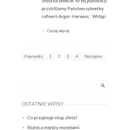
złota na świecie. W tej publikacji
przybliżymy Państwu sylwetkę
rafinerii Argor-Heraeus. Wstęp
Czytaj więcej
Poprzedni
1
2
3
4
Następny
OSTATNIE WPISY
Co przyjmuje skup złota?
Różnica między monetami