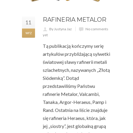
RAFINERIA METALOR
11
By Justyna Jaz
No comments
wrz
yet
Tą publikacją kończymy serię
artykułów przybliżającą sylwetki
światowej sławy rafinerii metali
szlachetnych, nazywanych „Złotą
Siódemką”. Dotąd
przedstawiliśmy Państwu
rafinerie Metalor, Valcambi,
Tanaka, Argor-Heraeus, Pamp i
Rand. Ostatnia na liście znajduje
się rafineria Heraeus, która, jak
jej „siostry”, jest globalną grupą