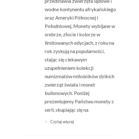
przedstawia zwierzęta lądowe i
wodne kontynentu afrykańskiego
oraz Ameryki Północnej i
Południowej. Monety wybijane w
srebrze, złocie i kolorze w
limitowanych edycjach, z roku na
rok zyskują na popularności,
stając się ciekawym
uzupełnieniem kolekcji
numizmatów miłośników dzikich
zwierząt świata i monet
bulionowych. Poniżej
prezentujemy Państwu monety z
serii, skupiając się na
Czytaj więcej