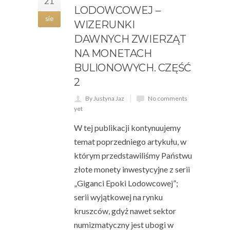
21
LODOWCOWEJ –
sie
WIZERUNKI
DAWNYCH ZWIERZĄT
NA MONETACH
BULIONOWYCH. CZĘŚĆ
2
By Justyna Jaz
No comments
yet
W tej publikacji kontynuujemy
temat poprzedniego artykułu, w
którym przedstawiliśmy Państwu
złote monety inwestycyjne z serii
„Giganci Epoki Lodowcowej”;
serii wyjątkowej na rynku
kruszców, gdyż nawet sektor
numizmatyczny jest ubogi w