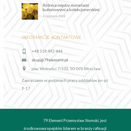
Różnica między monetami
bulionowymi a kolekcjonerskimi
3 czerwca 2024
INFORMACJE KONTAKTOWE
+48 518 492 444
skup@79element.pl
plac Wolności 7/103, 50-071 Wrocław
Zapraszamy w godzinach pracy oddziałów pn-pt
9-17
79 Element Przemysław Słomski, jest
środkowoeuropejskim liderem w branży rafinacji