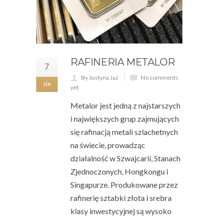
RAFINERIA METALOR
7
By Justyna Jaz
No comments
sie
yet
Metalor jest jedną z najstarszych
i największych grup zajmujących
się rafinacją metali szlachetnych
na świecie, prowadząc
działalność w Szwajcarii, Stanach
Zjednoczonych, Hongkongu i
Singapurze. Produkowane przez
rafinerię sztabki złota i srebra
klasy inwestycyjnej są wysoko