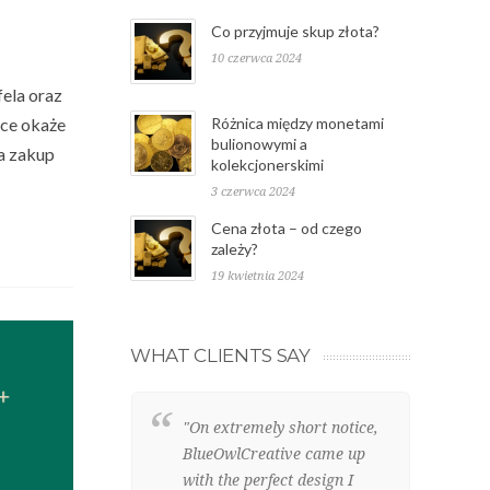
Co przyjmuje skup złota?
10 czerwca 2024
fela oraz
zce okaże
Różnica między monetami
bulionowymi a
a zakup
kolekcjonerskimi
3 czerwca 2024
Cena złota – od czego
zależy?
19 kwietnia 2024
WHAT CLIENTS SAY
"On extremely short notice,
"W
BlueOwlCreative came up
we
with the perfect design I
cl