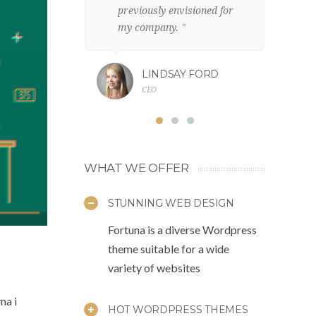
previously envisioned for
c
my company. "
fr
LINDSAY FORD
CEO
WHAT WE OFFER
STUNNING WEB DESIGN
Fortuna is a diverse Wordpress
theme suitable for a wide
variety of websites
na i
HOT WORDPRESS THEMES