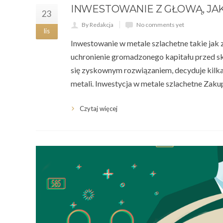
INWESTOWANIE Z GŁOWĄ, JA
23
By Redakcja
No comments yet
lis
Inwestowanie w metale szlachetne takie jak z
uchronienie gromadzonego kapitału przed sku
się zyskownym rozwiązaniem, decyduje kilk
metali. Inwestycja w metale szlachetne Zaku
Czytaj więcej