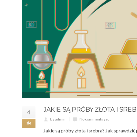
JAKIE SĄ PRÓBY ZŁOTA I SRE
4
By admin
No comments yet
sie
Jakie są próby złota i srebra? Jak sprawdzić