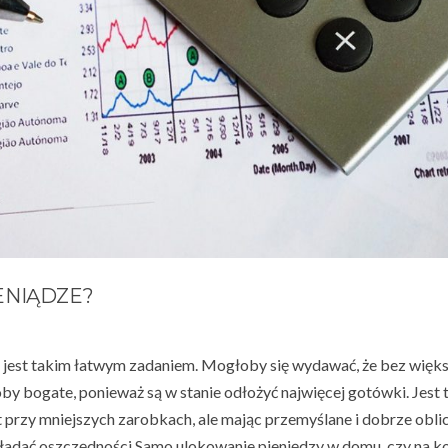
ENIĄDZE?
jest takim łatwym zadaniem. Mogłoby się wydawać, że bez więk
 bogate, ponieważ są w stanie odłożyć najwięcej gotówki. Jest 
 przy mniejszych zarobkach, ale mając przemyślane i dobrze obli
ładać oszczędności.Samo ulokowanie pieniędzy w domu, czy na k