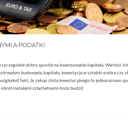
YMI A PODATKI
a szczególnie dobry sposób na inwestowanie kapitału. Wartość ich
gotrwałym budowaniu kapitału, inwestycja w sztabki srebra czy z
zględnić fakt, że zakup złota inwestycyjnego to jednorazowo sp
am obrót metalami szlachetnymi może budzić