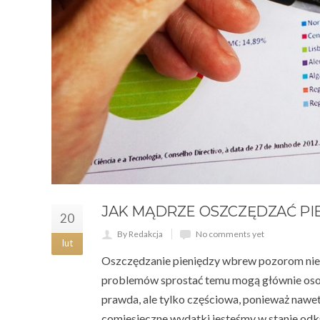
JAK MĄDRZE OSZCZĘDZAĆ PI
20
By Redakcja
No comments yet
lut
Oszczędzanie pieniędzy wbrew pozorom nie 
problemów sprostać temu mogą głównie osoby
prawda, ale tylko częściowa, ponieważ nawet
comiesięczne wydatki jesteśmy w stanie odk