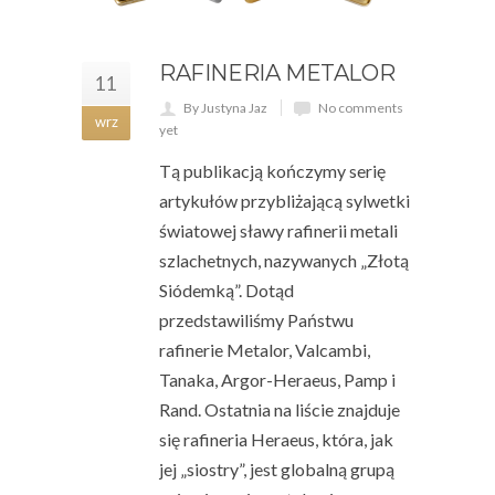
RAFINERIA METALOR
11
By Justyna Jaz
No comments
wrz
yet
Tą publikacją kończymy serię
artykułów przybliżającą sylwetki
światowej sławy rafinerii metali
szlachetnych, nazywanych „Złotą
Siódemką”. Dotąd
przedstawiliśmy Państwu
rafinerie Metalor, Valcambi,
Tanaka, Argor-Heraeus, Pamp i
Rand. Ostatnia na liście znajduje
się rafineria Heraeus, która, jak
jej „siostry”, jest globalną grupą