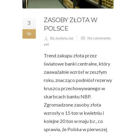
ZASOBY ZŁOTA W
3
POLSCE
lip
By Justyna Jaz
No comments
yet
Trend zakupu złota przez
światowe banki centralne, który
zauważalnie wzrósł w zeszłym
roku, znacząco podniósł rezerwy
kruszcu przechowywanego w
skarbcach banku NBP.
Zgromadzone zasoby złota
wzrosły o 15 ton w kwietniu i
kolejne 20 ton w maju b.r., co
sprawia, że Polska w pierwszej