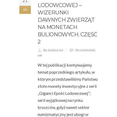
21
LODOWCOWEJ –
sie
WIZERUNKI
DAWNYCH ZWIERZĄT
NA MONETACH
BULIONOWYCH. CZĘŚĆ
2
By Justyna Jaz
No comments
yet
W tej publikacji kontynuujemy
temat poprzedniego artykułu, w
którym przedstawiliśmy Państwu
złote monety inwestycyjne z serii
„Giganci Epoki Lodowcowej”;
serii wyjątkowej na rynku
kruszców, gdyż nawet sektor
numizmatyczny jest ubogi w