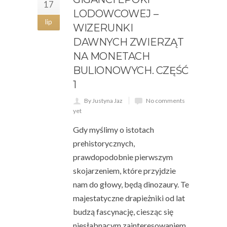
17
LODOWCOWEJ –
lip
WIZERUNKI
DAWNYCH ZWIERZĄT
NA MONETACH
BULIONOWYCH. CZĘŚĆ
1
By Justyna Jaz
No comments
yet
Gdy myślimy o istotach
prehistorycznych,
prawdopodobnie pierwszym
skojarzeniem, które przyjdzie
nam do głowy, będą dinozaury. Te
majestatyczne drapieżniki od lat
budzą fascynację, ciesząc się
niesłabnącym zainteresowaniem