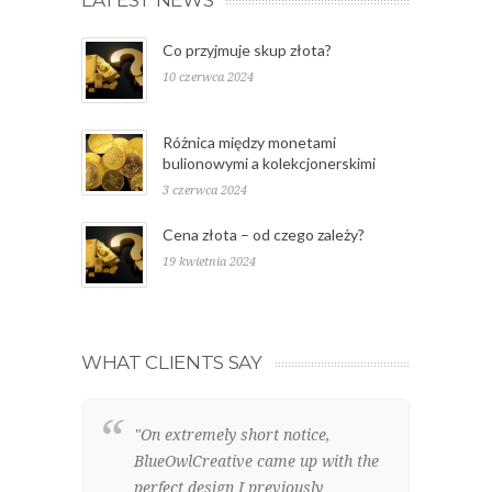
LATEST NEWS
Co przyjmuje skup złota?
10 czerwca 2024
Różnica między monetami
bulionowymi a kolekcjonerskimi
3 czerwca 2024
Cena złota – od czego zależy?
19 kwietnia 2024
WHAT CLIENTS SAY
"On extremely short notice,
"W
BlueOwlCreative came up with the
lo
perfect design I previously
el