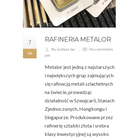
RAFINERIA METALOR
7
By Justyna Jaz
No comments
sie
yet
Metalor jest jedną z najstarszych
i największych grup zajmujących
się rafinacją metali szlachetnych
na świecie, prowadząc
działalność w Szwajcarii, Stanach
Zjednoczonych, Hongkongu i
Singapurze. Produkowane przez
rafinerię sztabki złota i srebra
klasy inwestycyjnej są wysoko