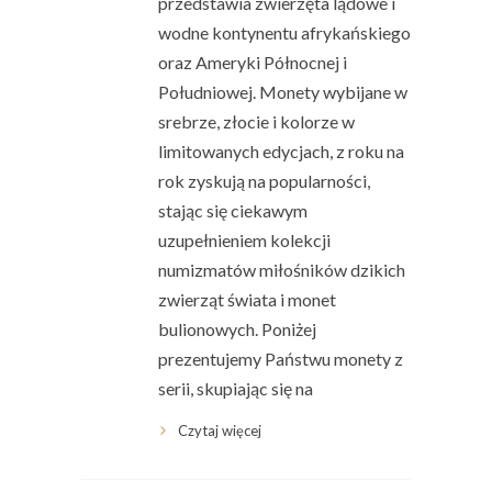
przedstawia zwierzęta lądowe i
wodne kontynentu afrykańskiego
oraz Ameryki Północnej i
Południowej. Monety wybijane w
srebrze, złocie i kolorze w
limitowanych edycjach, z roku na
rok zyskują na popularności,
stając się ciekawym
uzupełnieniem kolekcji
numizmatów miłośników dzikich
zwierząt świata i monet
bulionowych. Poniżej
prezentujemy Państwu monety z
serii, skupiając się na
Czytaj więcej