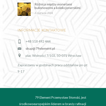
Różnica między monetami
bulionowymi a kolekcjonerskimi
3 czerwca 2024
INFORMACJE KONTAKTOWE
+48 518 492 444
skup@79element.pl
plac Wolności 7/103, 50-071 Wrocław
Zapraszamy w godzinach pracy oddziałów pn-pt
9-17
79 Element Przemysław Słomski, jest
środkowoeuropejskim liderem w branży rafinacji