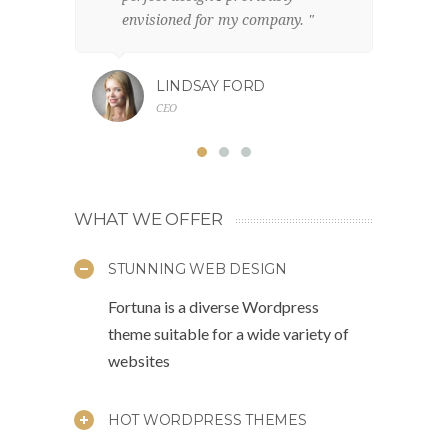
envisioned for my company. "
br
LINDSAY FORD
CEO
WHAT WE OFFER
STUNNING WEB DESIGN
Fortuna is a diverse Wordpress
theme suitable for a wide variety of
websites
HOT WORDPRESS THEMES