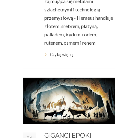
zajmująca się metalami
szlachetnymi i technologią
przemysłową - Heraeus handluje
złotem, srebrem, platyną,
palladem, irydem, rodem,
rutenem, osmem i renem
Czytaj więcej
GIGANCI EPOKI