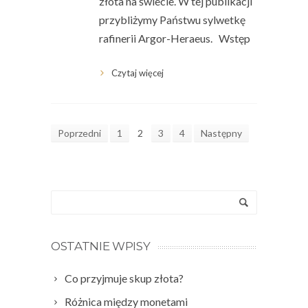
złota na świecie. W tej publikacji
przybliżymy Państwu sylwetkę
rafinerii Argor-Heraeus. Wstęp
Czytaj więcej
Poprzedni
1
2
3
4
Następny
OSTATNIE WPISY
Co przyjmuje skup złota?
Różnica między monetami